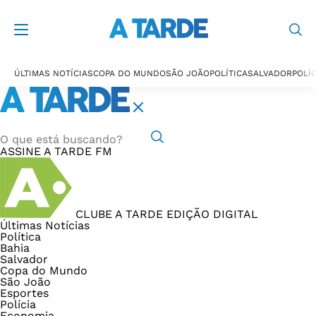
ÚLTIMAS NOTÍCIAS
COPA DO MUNDO
SÃO JOÃO
POLÍTICA
SALVADOR
POLÍC
ASSINE
A TARDE FM
CLUBE A TARDE
EDIÇÃO DIGITAL
Últimas Notícias
Política
Bahia
Salvador
Copa do Mundo
São João
Esportes
Polícia
Economia