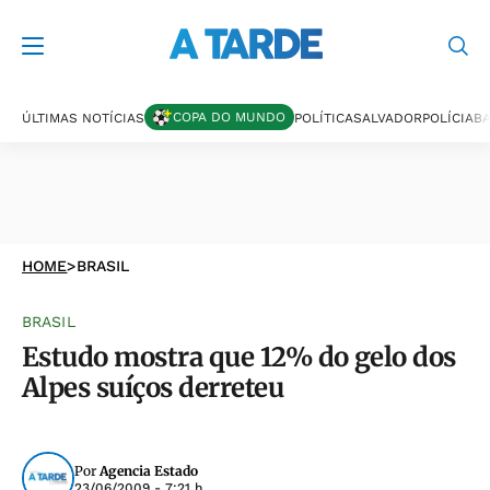
COPA DO MUNDO
ÚLTIMAS NOTÍCIAS
POLÍTICA
SALVADOR
POLÍCIA
BA
HOME
>
BRASIL
BRASIL
Estudo mostra que 12% do gelo dos
Alpes suíços derreteu
Por
Agencia Estado
23/06/2009 - 7:21 h