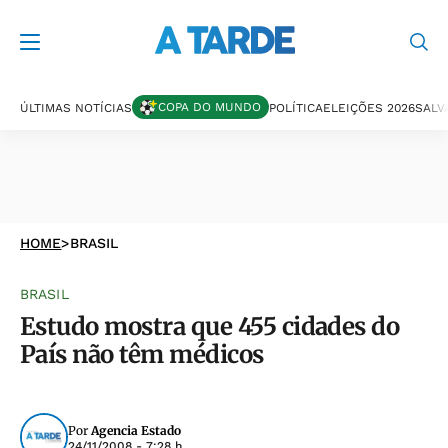
COPA DO MUNDO
ÚLTIMAS NOTÍCIAS
POLÍTICA
ELEIÇÕES 2026
SALV
HOME
>
BRASIL
BRASIL
Estudo mostra que 455 cidades do
País não têm médicos
Por
Agencia Estado
24/11/2008 - 7:28 h