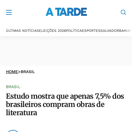
ÚLTIMAS NOTÍCIAS
ELEIÇÕES 2026
POLÍTICA
ESPORTES
SALVADOR
BAHIA
P
HOME
>
BRASIL
BRASIL
Estudo mostra que apenas 7,5% dos
brasileiros compram obras de
literatura