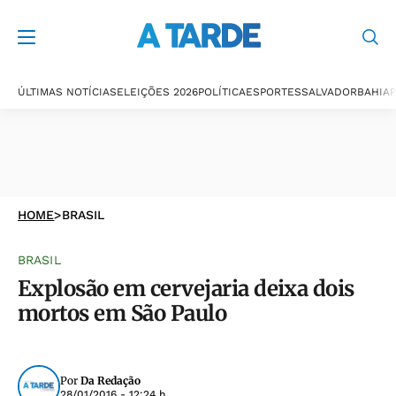
ÚLTIMAS NOTÍCIAS
ELEIÇÕES 2026
POLÍTICA
ESPORTES
SALVADOR
BAHIA
P
HOME
>
BRASIL
BRASIL
Explosão em cervejaria deixa dois
mortos em São Paulo
Por
Da Redação
28/01/2016 - 12:24 h