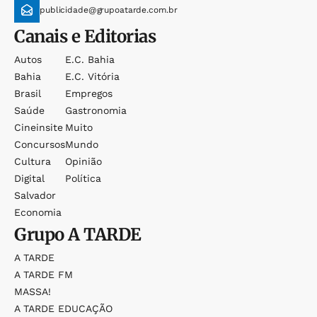
publicidade@grupoatarde.com.br
Canais e Editorias
Autos
E.c. Bahia
Bahia
E.c. Vitória
Brasil
Empregos
Saúde
Gastronomia
Cineinsite
Muito
Concursos
Mundo
Cultura
Opinião
Digital
Política
Salvador
Economia
Grupo
A TARDE
A TARDE
A TARDE FM
MASSA!
A TARDE EDUCAÇÃO