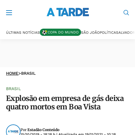
COPA DO MUNDO
ÚLTIMAS NOTÍCIAS
SÃO JOÃO
POLÍTICA
SALVADOR
HOME
>
BRASIL
BRASIL
Explosão em empresa de gás deixa
quatro mortos em Boa Vista
Por
Estadão Conteúdo
15/10/2019 - 18:18 h
| Atualizada em
19/11/2021 - 10:18