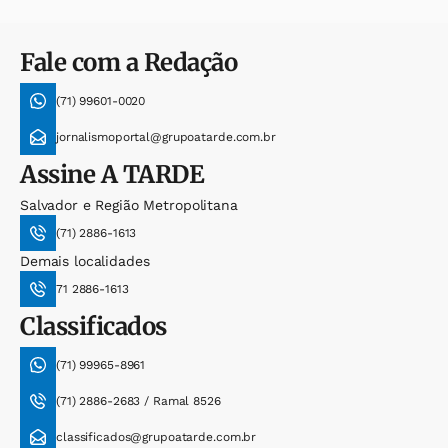
Fale com a Redação
(71) 99601-0020
jornalismoportal@grupoatarde.com.br
Assine
A TARDE
Salvador e Região Metropolitana
(71) 2886-1613
Demais localidades
71 2886-1613
Classificados
(71) 99965-8961
(71) 2886-2683 / Ramal 8526
classificados@grupoatarde.com.br