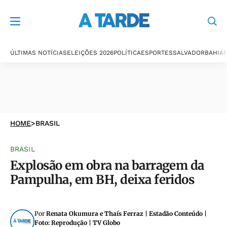
ÚLTIMAS NOTÍCIAS
ELEIÇÕES 2026
POLÍTICA
ESPORTES
SALVADOR
BAHIA
P
HOME
>
BRASIL
BRASIL
Explosão em obra na barragem da
Pampulha, em BH, deixa feridos
Por
Renata Okumura e Thaís Ferraz | Estadão Conteúdo |
Foto: Reprodução | TV Globo