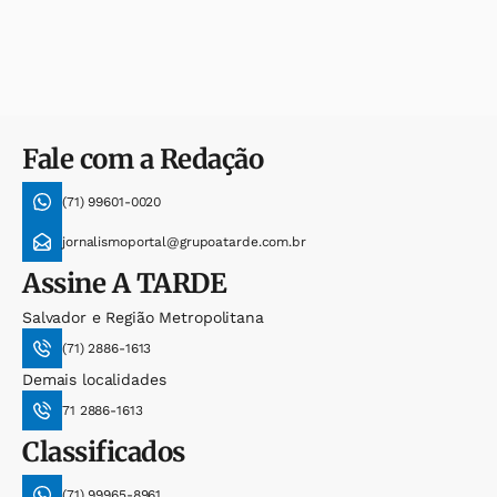
Fale com a Redação
(71) 99601-0020
jornalismoportal@grupoatarde.com.br
Assine
A TARDE
Salvador e Região Metropolitana
(71) 2886-1613
Demais localidades
71 2886-1613
Classificados
(71) 99965-8961