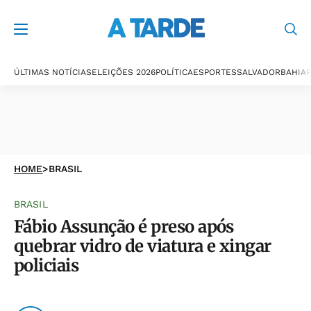
ÚLTIMAS NOTÍCIAS
ELEIÇÕES 2026
POLÍTICA
ESPORTES
SALVADOR
BAHIA
P
HOME
>
BRASIL
BRASIL
Fábio Assunção é preso após
quebrar vidro de viatura e xingar
policiais