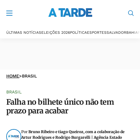
ÚLTIMAS NOTÍCIAS
ELEIÇÕES 2026
POLÍTICA
ESPORTES
SALVADOR
BAHIA
P
HOME
>
BRASIL
BRASIL
Falha no bilhete único não tem
prazo para acabar
Por
Bruno Ribeiro e tiago Queiroz, com a colaboração de
Artur Rodrigues e Rodrigo Burgarelli | Agência Estado