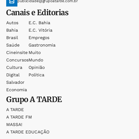
publicidade@grupoatarde.com.br
Canais e Editorias
Autos
E.c. Bahia
Bahia
E.c. Vitória
Brasil
Empregos
Saúde
Gastronomia
Cineinsite
Muito
Concursos
Mundo
Cultura
Opinião
Digital
Política
Salvador
Economia
Grupo
A TARDE
A TARDE
A TARDE FM
MASSA!
A TARDE EDUCAÇÃO