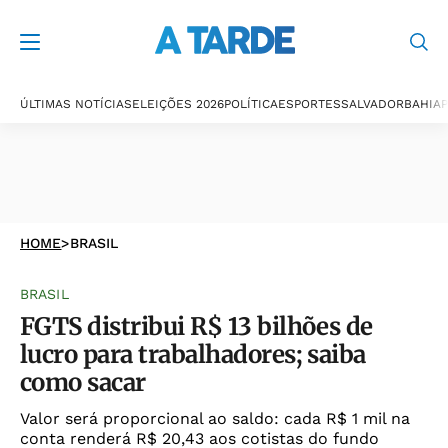
ÚLTIMAS NOTÍCIAS
ELEIÇÕES 2026
POLÍTICA
ESPORTES
SALVADOR
BAHIA
P
HOME
>
BRASIL
BRASIL
FGTS distribui R$ 13 bilhões de
lucro para trabalhadores; saiba
como sacar
Valor será proporcional ao saldo: cada R$ 1 mil na
conta renderá R$ 20,43 aos cotistas do fundo