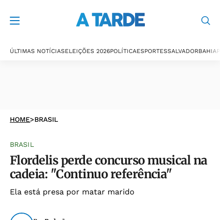
ÚLTIMAS NOTÍCIAS
ELEIÇÕES 2026
POLÍTICA
ESPORTES
SALVADOR
BAHIA
P
HOME
>
BRASIL
BRASIL
Flordelis perde concurso musical na
cadeia: "Continuo referência"
Ela está presa por matar marido