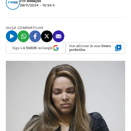
Por
Redação
29/11/2024 - 10:54 h
OUÇA
COMPARTILHE
Nos adicione às suas
fontes
Siga o
A TARDE
no Google
preferidas