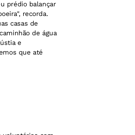
eu prédio balançar
oeira", recorda.
uas casas de
 caminhão de água
ústia e
bemos que até