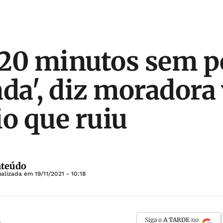
20 minutos sem p
ada', diz moradora
io que ruiu
nteúdo
ualizada em
19/11/2021 - 10:18
Siga o
A TARDE
no