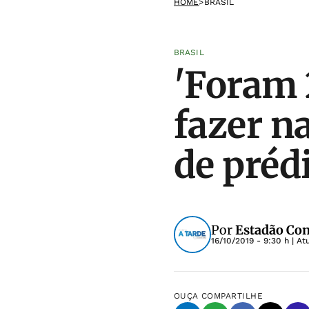
HOME
>
BRASIL
BRASIL
'Foram 
fazer n
de préd
Por
Estadão Co
16/10/2019 - 9:30 h
| At
OUÇA
COMPARTILHE