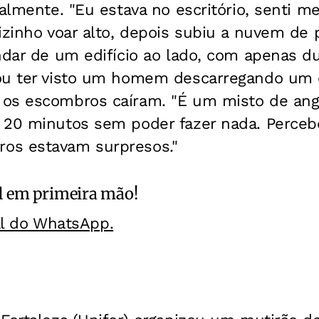
ialmente. "Eu estava no escritório, senti m
izinho voar alto, depois subiu a nuvem de p
ndar de um edifício ao lado, com apenas d
tou ter visto um homem descarregando um
os escombros caíram. "É um misto de ang
 20 minutos sem poder fazer nada. Perce
os estavam surpresos."
l
em primeira mão!
al do WhatsApp.