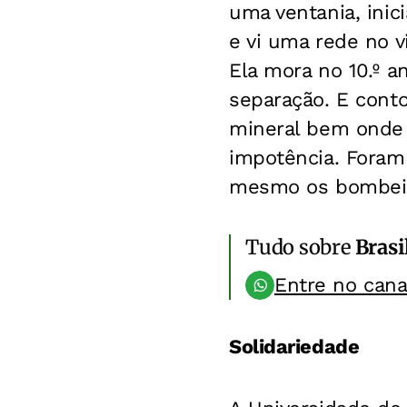
uma ventania, inic
e vi uma rede no v
Ela mora no 10.º a
separação. E con
mineral bem onde 
impotência. Foram
mesmo os bombeir
Tudo sobre
Brasi
Entre no can
Solidariedade