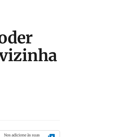
oder
 vizinha
Nos adicione às suas