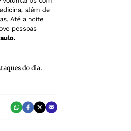
e voluntários com
edicina, além de
as. Até a noite
nove pessoas
aulo.
staques do dia.