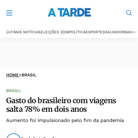
ÚLTIMAS NOTÍCIAS
ELEIÇÕES 2026
POLÍTICA
ESPORTES
SALVADOR
BAHIA
P
HOME
>
BRASIL
BRASIL
Gasto do brasileiro com viagens
salta 78% em dois anos
Aumento foi impulsionado pelo fim da pandemia