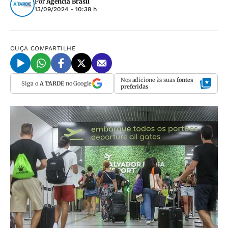
Por
Agência Brasil
13/09/2024 - 10:38 h
OUÇA
COMPARTILHE
Nos adicione às suas
fontes
Siga o
A TARDE
no Google
preferidas