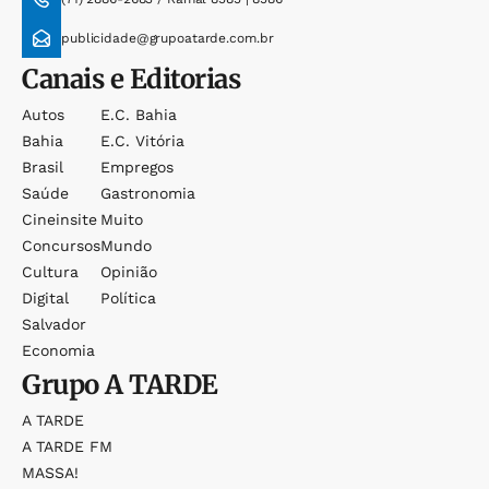
publicidade@grupoatarde.com.br
Canais e Editorias
Autos
E.c. Bahia
Bahia
E.c. Vitória
Brasil
Empregos
Saúde
Gastronomia
Cineinsite
Muito
Concursos
Mundo
Cultura
Opinião
Digital
Política
Salvador
Economia
Grupo
A TARDE
A TARDE
A TARDE FM
MASSA!