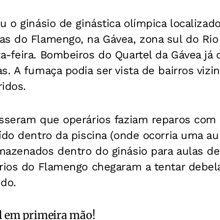
u o ginásio de ginástica olímpica localizad
s do Flamengo, na Gávea, zona sul do Rio 
a-feira. Bombeiros do Quartel da Gávea já
s. A fumaça podia ser vista de bairros vizi
idos.
sseram que operários faziam reparos com s
ído dentro da piscina (onde ocorria uma au
mazenados dentro do ginásio para aulas de 
rios do Flamengo chegaram a tentar debela
ndo.
l
em primeira mão!