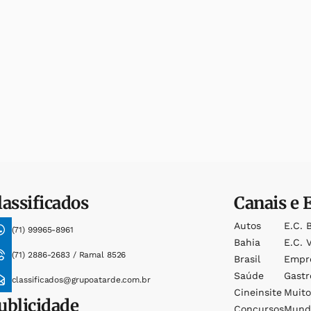
lassificados
Canais e 
Autos
E.c. 
(71) 99965-8961
Bahia
E.c. V
(71) 2886-2683 / Ramal 8526
Brasil
Empr
Saúde
Gast
classificados@grupoatarde.com.br
Cineinsite
Muit
ublicidade
Concursos
Mund