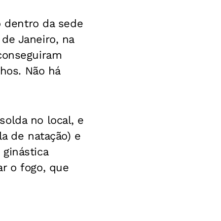
o dentro da sede
de Janeiro, na
 conseguiram
nhos. Não há
olda no local, e
la de natação) e
ginástica
r o fogo, que