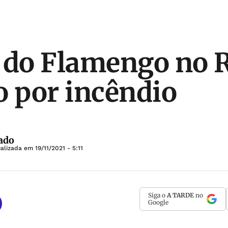
 do Flamengo no R
o por incêndio
ado
ualizada em
19/11/2021 - 5:11
Siga o
A TARDE
no
Google