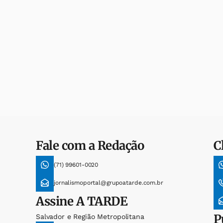
Fale com a Redação
C
(71) 99601-0020
jornalismoportal@grupoatarde.com.br
Assine
A TARDE
P
Salvador e Região Metropolitana