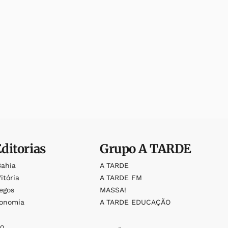
Editorias
Grupo
A TARDE
Bahia
A TARDE
itória
A TARDE FM
egos
MASSA!
ronomia
A TARDE EDUCAÇÃO
o
o