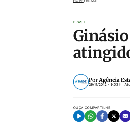
HOME
>
BRASIL
BRASIL
Ginásio
atingid
Por
Agência Est
29/11/2012 - 9:03 h
| At
OUÇA
COMPARTILHE