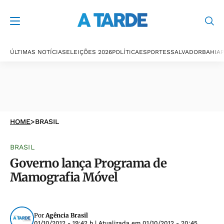
ÚLTIMAS NOTÍCIAS
ELEIÇÕES 2026
POLÍTICA
ESPORTES
SALVADOR
BAHIA
P
HOME
>
BRASIL
BRASIL
Governo lança Programa de
Mamografia Móvel
Por
Agência Brasil
01/10/2012 - 19:42 h
| Atualizada em
01/10/2012 - 20:45