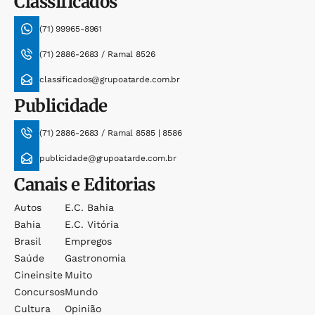
Classificados
(71) 99965-8961
(71) 2886-2683 / Ramal 8526
classificados@grupoatarde.com.br
Publicidade
(71) 2886-2683 / Ramal 8585 | 8586
publicidade@grupoatarde.com.br
Canais e Editorias
Autos
E.c. Bahia
Bahia
E.c. Vitória
Brasil
Empregos
Saúde
Gastronomia
Cineinsite
Muito
Concursos
Mundo
Cultura
Opinião