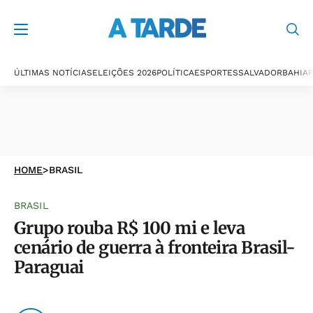
ÚLTIMAS NOTÍCIAS
ELEIÇÕES 2026
POLÍTICA
ESPORTES
SALVADOR
BAHIA
P
HOME
>
BRASIL
BRASIL
Grupo rouba R$ 100 mi e leva
cenário de guerra à fronteira Brasil-
Paraguai