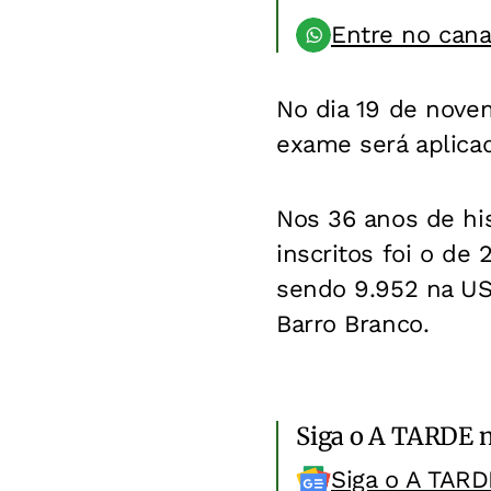
Entre no can
No dia 19 de novem
exame será aplicad
Nos 36 anos de hi
inscritos foi o de
sendo 9.952 na USP
Barro Branco.
Siga o A TARDE 
Siga o A TARD