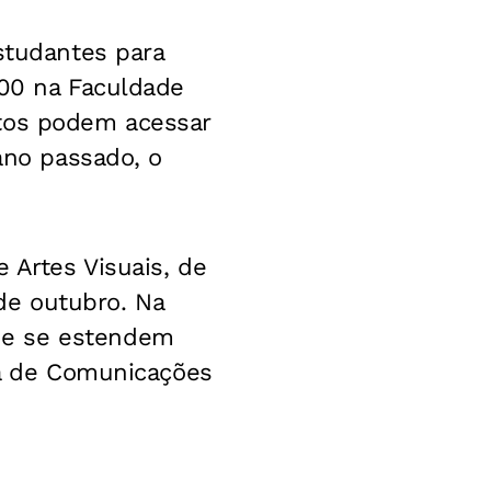
studantes para
100 na Faculdade
atos podem acessar
 ano passado, o
 Artes Visuais, de
 de outubro. Na
ue se estendem
ola de Comunicações