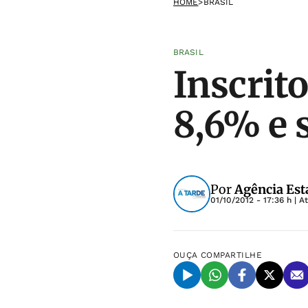
HOME
>
BRASIL
BRASIL
Inscrit
8,6% e 
Por
Agência Est
01/10/2012 - 17:36 h
| A
OUÇA
COMPARTILHE