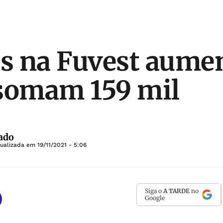
os na Fuvest aum
somam 159 mil
ado
tualizada em
19/11/2021 - 5:06
Siga o
A TARDE
no
Google