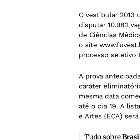
O vestibular 2013 
disputar 10.982 va
de Ciências Médic
o site www.fuvest.
processo seletivo 
A prova antecipada
caráter eliminatóri
mesma data começ
até o dia 19. A li
e Artes (ECA) será
Tudo sobre
Brasi