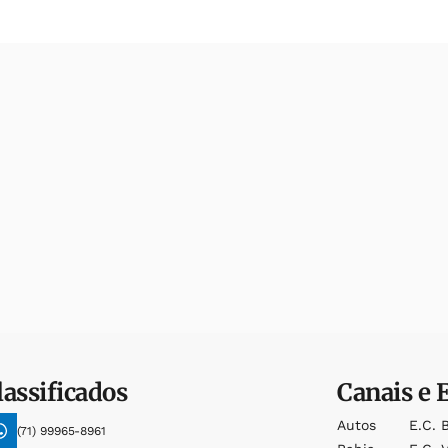
lassificados
Canais e 
Autos
E.c. 
(71) 99965-8961