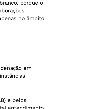
 branco, porque o
laborações
 apenas no âmbito
ondenação em
instâncias
B) e pelos
 tal entendimento,