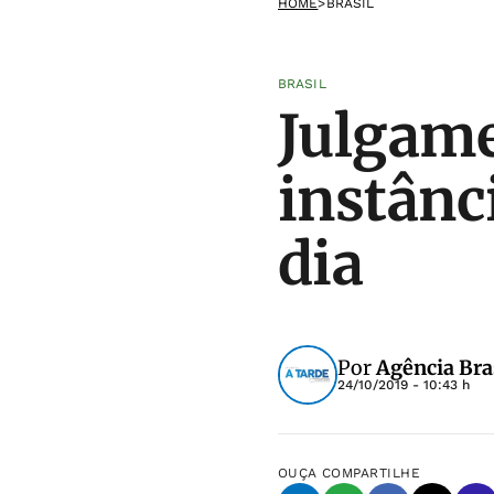
HOME
>
BRASIL
BRASIL
Julgame
instânci
dia
Por
Agência Bra
24/10/2019 - 10:43 h
OUÇA
COMPARTILHE