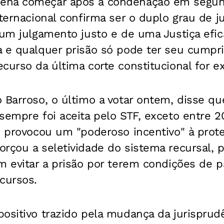
ena começar após a condenação em segund
nternacional confirma ser o duplo grau de ju
 um julgamento justo e de uma Justiça efica
a e qualquer prisão só pode ter seu cumpr
curso da última corte constitucional for e
 Barroso, o último a votar ontem, disse qu
sempre foi aceita pelo STF, exceto entre 2
o provocou um "poderoso incentivo" à prot
rçou a seletividade do sistema recursal, p
m evitar a prisão por terem condições de 
cursos.
ositivo trazido pela mudança da jurisprud