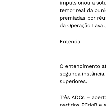
impulsionou a sol
temor real da pun
premiadas por réu
da Operação Lava J
Entenda
O entendimento a
segunda instância,
superiores.
Três ADCs – abert
partidos PCdoB e 