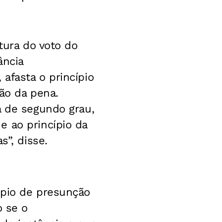
tura do voto do
ância
afasta o princípio
ão da pena.
a de segundo grau,
e ao princípio da
s”, disse.
ípio de presunção
o se o