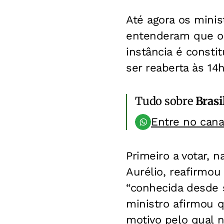
Até agora os mini
entenderam que o 
instância é consti
ser reaberta às 14
Tudo sobre
Brasi
Entre no can
Primeiro a votar, n
Aurélio, reafirmo
“conhecida desde 
ministro afirmou q
motivo pelo qual 