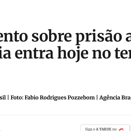
nto sobre prisão 
a entra hoje no te
sil | Foto: Fabio Rodrigues Pozzebom | Agência Bra
Siga o
A TARDE
no