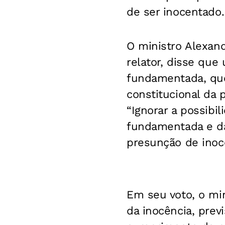
de ser inocentado.
O ministro Alexand
relator, disse que
fundamentada, que 
constitucional da 
“Ignorar a possibi
fundamentada e da
presunção de inocê
Em seu voto, o mi
da inocência, prev