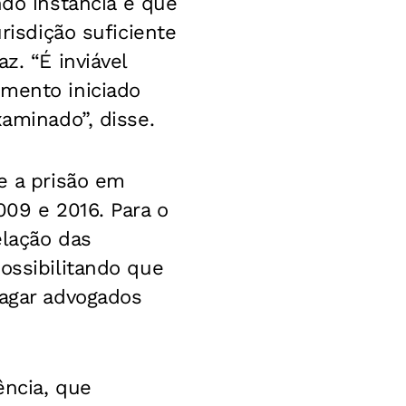
o instância e que
risdição suficiente
z. “É inviável
imento iniciado
xaminado”, disse.
e a prisão em
009 e 2016. Para o
elação das
ossibilitando que
pagar advogados
ência, que