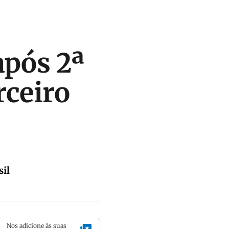
após 2ª
rceiro
sil
Nos adicione às suas