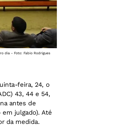
o dia - Foto: Fabio Rodrigues
inta-feira, 24, o
ADC) 43, 44 e 54,
ena antes de
 em julgado). Até
or da medida.