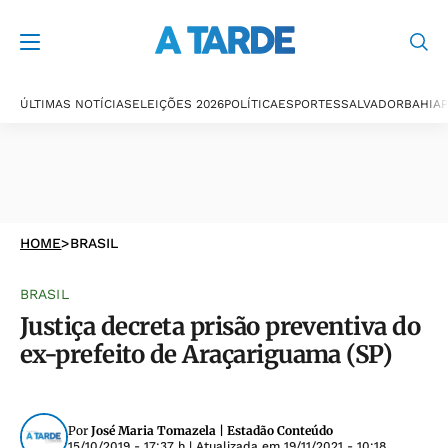
ÚLTIMAS NOTÍCIAS
ELEIÇÕES 2026
POLÍTICA
ESPORTES
SALVADOR
BAHIA
P
HOME
>
BRASIL
BRASIL
Justiça decreta prisão preventiva do
ex-prefeito de Araçariguama (SP)
Por
José Maria Tomazela | Estadão Conteúdo
15/10/2019 - 17:37 h
| Atualizada em
19/11/2021 - 10:18