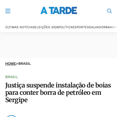
ÚLTIMAS NOTÍCIAS
ELEIÇÕES 2026
POLÍTICA
ESPORTES
SALVADOR
BAHIA
P
HOME
>
BRASIL
BRASIL
Justiça suspende instalação de boias
para conter borra de petróleo em
Sergipe