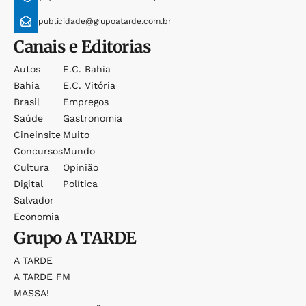
publicidade@grupoatarde.com.br
Canais e Editorias
Autos
E.c. Bahia
Bahia
E.c. Vitória
Brasil
Empregos
Saúde
Gastronomia
Cineinsite
Muito
Concursos
Mundo
Cultura
Opinião
Digital
Política
Salvador
Economia
Grupo
A TARDE
A TARDE
A TARDE FM
MASSA!