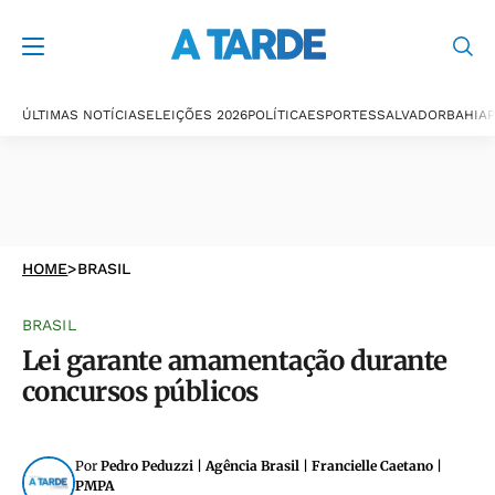
ÚLTIMAS NOTÍCIAS
ELEIÇÕES 2026
POLÍTICA
ESPORTES
SALVADOR
BAHIA
P
HOME
>
BRASIL
BRASIL
Lei garante amamentação durante
concursos públicos
Por
Pedro Peduzzi | Agência Brasil | Francielle Caetano |
PMPA