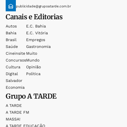
publicidade@grupoatarde.com.br
Canais e Editorias
Autos
E.c. Bahia
Bahia
E.c. Vitória
Brasil
Empregos
Saúde
Gastronomia
Cineinsite
Muito
Concursos
Mundo
Cultura
Opinião
Digital
Política
Salvador
Economia
Grupo
A TARDE
A TARDE
A TARDE FM
MASSA!
A TARDE EDUCAÇÃO