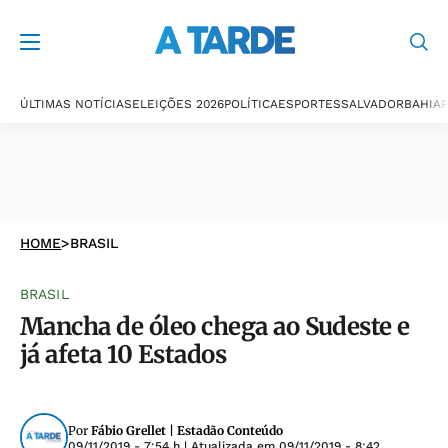
ÚLTIMAS NOTÍCIAS
ELEIÇÕES 2026
POLÍTICA
ESPORTES
SALVADOR
BAHIA
P
HOME
>
BRASIL
BRASIL
Mancha de óleo chega ao Sudeste e
já afeta 10 Estados
Por
Fábio Grellet | Estadão Conteúdo
09/11/2019 - 7:54 h
| Atualizada em
09/11/2019 - 8:42