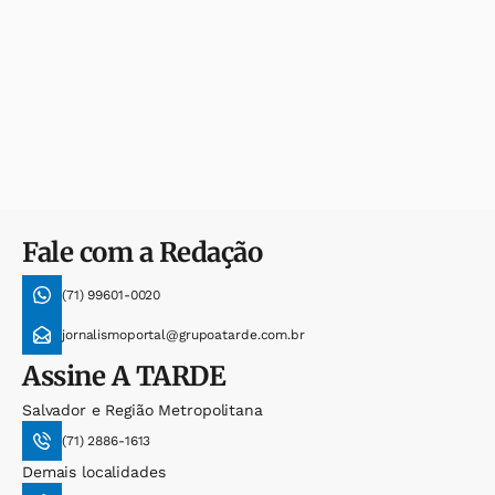
Fale com a Redação
(71) 99601-0020
jornalismoportal@grupoatarde.com.br
Assine
A TARDE
Salvador e Região Metropolitana
(71) 2886-1613
Demais localidades