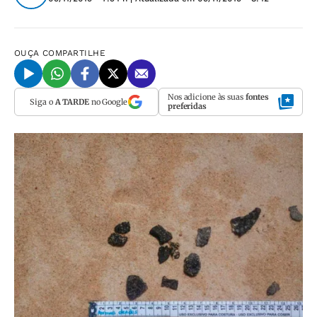
OUÇA
COMPARTILHE
Nos adicione às suas
fontes
Siga o
A TARDE
no Google
preferidas