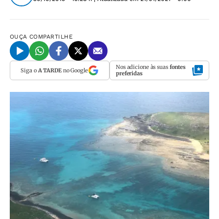
OUÇA
COMPARTILHE
Nos adicione às suas
fontes
Siga o
A TARDE
no Google
preferidas