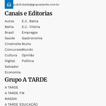
publicidade@grupoatarde.com.br
Canais e Editorias
Autos
E.c. Bahia
Bahia
E.c. Vitória
Brasil
Empregos
Saúde
Gastronomia
Cineinsite
Muito
Concursos
Mundo
Cultura
Opinião
Digital
Política
Salvador
Economia
Grupo
A TARDE
A TARDE
A TARDE FM
MASSA!
A TARDE EDUCAÇÃO