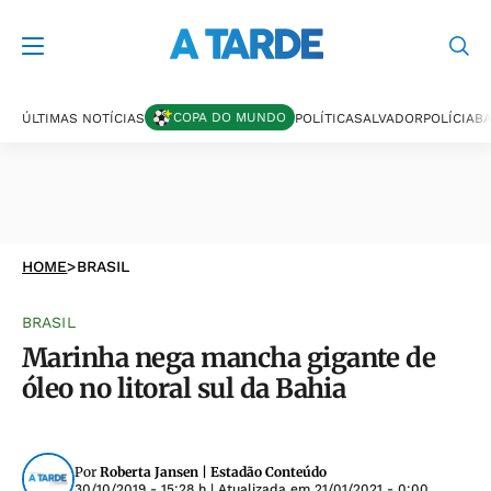
COPA DO MUNDO
ÚLTIMAS NOTÍCIAS
POLÍTICA
SALVADOR
POLÍCIA
BA
HOME
>
BRASIL
BRASIL
Marinha nega mancha gigante de
óleo no litoral sul da Bahia
Por
Roberta Jansen | Estadão Conteúdo
30/10/2019 - 15:28 h
| Atualizada em
21/01/2021 - 0:00