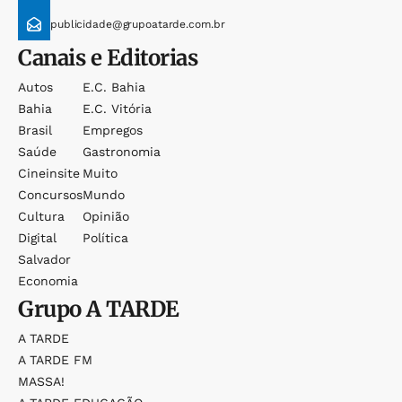
publicidade@grupoatarde.com.br
Canais e Editorias
Autos
E.c. Bahia
Bahia
E.c. Vitória
Brasil
Empregos
Saúde
Gastronomia
Cineinsite
Muito
Concursos
Mundo
Cultura
Opinião
Digital
Política
Salvador
Economia
Grupo
A TARDE
A TARDE
A TARDE FM
MASSA!