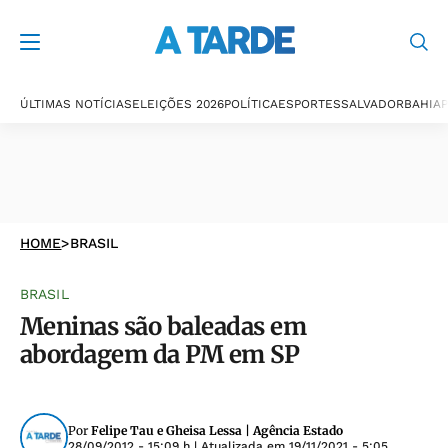
ÚLTIMAS NOTÍCIAS
ELEIÇÕES 2026
POLÍTICA
ESPORTES
SALVADOR
BAHIA
P
HOME
>
BRASIL
BRASIL
Meninas são baleadas em
abordagem da PM em SP
Por
Felipe Tau e Gheisa Lessa | Agência Estado
28/09/2012 - 15:09 h
| Atualizada em
19/11/2021 - 5:05