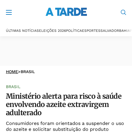
ÚLTIMAS NOTÍCIAS
ELEIÇÕES 2026
POLÍTICA
ESPORTES
SALVADOR
BAHIA
P
HOME
>
BRASIL
BRASIL
Ministério alerta para risco à saúde
envolvendo azeite extravirgem
adulterado
Consumidores foram orientados a suspender o uso
do azeite e solicitar substituição do produto