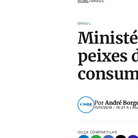
HOME
>
BRASIL
BRASIL
Ministé
peixes 
consum
Por
André Borge
11/11/2019 - 15:37 h
| At
OUÇA
COMPARTILHE