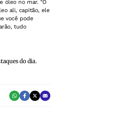
e óleo no mar. "O
o ali, capitão, ele
que você pode
rão, tudo
staques do dia.