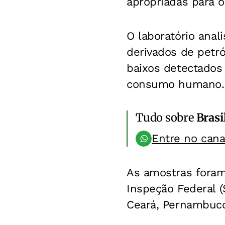
apropriadas para
O laboratório anal
derivados de petró
baixos detectados
consumo humano.
Tudo sobre
Brasi
Entre no can
As amostras foram
Inspeção Federal (
Ceará, Pernambuco