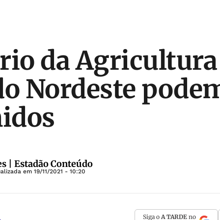
rio da Agricultura
do Nordeste podem
idos
s | Estadão Conteúdo
ualizada em
19/11/2021 - 10:20
Siga o
A TARDE
no