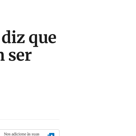
 diz que
 ser
Nos adicione às suas