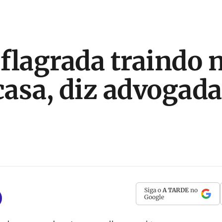
flagrada traindo 
 casa, diz advogada
Siga o
A TARDE
no
Google