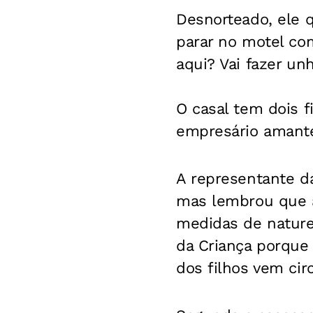
Desnorteado, ele q
parar no motel co
aqui? Vai fazer un
O casal tem dois f
empresário amante
A representante d
mas lembrou que a
medidas de naturez
da Criança porqu
dos filhos vem cir