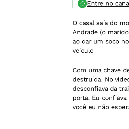
Entre no can
O casal saía do mo
Andrade (o marido
ao dar um soco no 
veículo
Com uma chave de r
destruída. No víde
desconfiava da trai
porta. Eu confiava
você eu não esperav