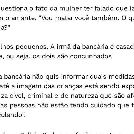
uestiona o fato da mulher ter falado que i
m o amante. "Vou matar você também. O qu
ha?"
ilhos pequenos. A irmã da bancária é casa
, ou seja, os dois são concunhados
a bancária não quis informar quais medida
té a imagem das crianças está sendo expo
a cível, criminal e de natureza que são af
e as pessoas não estão tendo cuidado qu
culando".