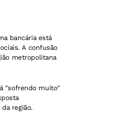
ma bancária está
ciais. A confusão
ião metropolitana
tá "sofrendo muito"
xposta
 da região.