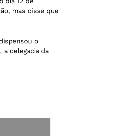
o dia 12 de
são, mas disse que
 dispensou o
 a delegacia da