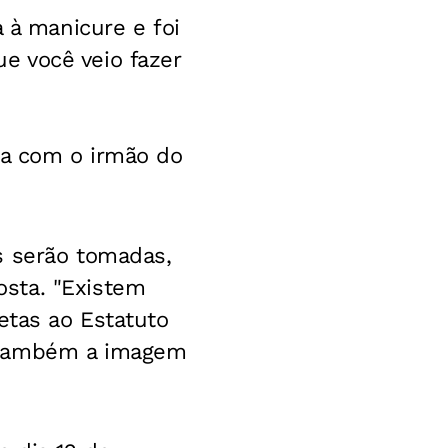
a à manicure e foi
e você veio fazer
da com o irmão do
s serão tomadas,
sta. "Existem
etas ao Estatuto
e também a imagem