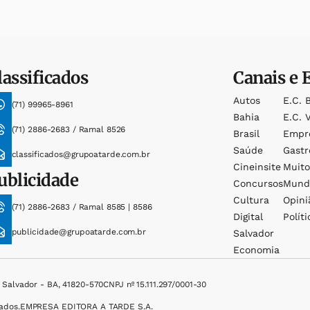
lassificados
Canais e 
Autos
E.c. 
(71) 99965-8961
Bahia
E.c. V
(71) 2886-2683 / Ramal 8526
Brasil
Empr
Saúde
Gast
classificados@grupoatarde.com.br
Cineinsite
Muit
ublicidade
Concursos
Mund
Cultura
Opini
(71) 2886-2683 / Ramal 8585 | 8586
Digital
Políti
publicidade@grupoatarde.com.br
Salvador
Economia
, Salvador - BA, 41820-570
CNPJ nº 15.111.297/0001-30
ados.
EMPRESA EDITORA A TARDE S.A.