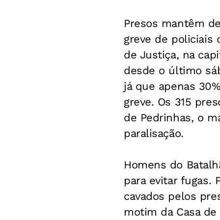
Presos mantêm des
greve de policiais
de Justiça, na cap
desde o último sá
já que apenas 30%
greve. Os 315 pre
de Pedrinhas, o ma
paralisação.
Homens do Batalhão
para evitar fugas.
cavados pelos pre
motim da Casa de 