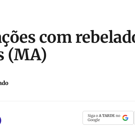
ções com rebelad
s (MA)
ado
Siga o
A TARDE
no
Google