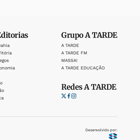
Editorias
Grupo
A TARDE
Bahia
A TARDE
itória
A TARDE FM
egos
MASSA!
ronomia
A TARDE EDUCAÇÃO
o
o
Redes
A TARDE
ão
ca
Desenvolvido por: