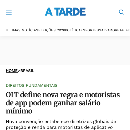
ÚLTIMAS NOTÍCIAS
ELEIÇÕES 2026
POLÍTICA
ESPORTES
SALVADOR
BAHIA
P
HOME
>
BRASIL
DIREITOS FUNDAMENTAIS
OIT define nova regra e motoristas
de app podem ganhar salário
mínimo
Nova convenção estabelece diretrizes globais de
proteção e renda para motoristas de aplicativo