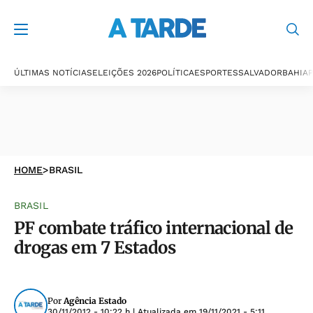
ÚLTIMAS NOTÍCIAS
ELEIÇÕES 2026
POLÍTICA
ESPORTES
SALVADOR
BAHIA
P
HOME
>
BRASIL
BRASIL
PF combate tráfico internacional de
drogas em 7 Estados
Por
Agência Estado
30/11/2012 - 10:22 h
| Atualizada em
19/11/2021 - 5:11