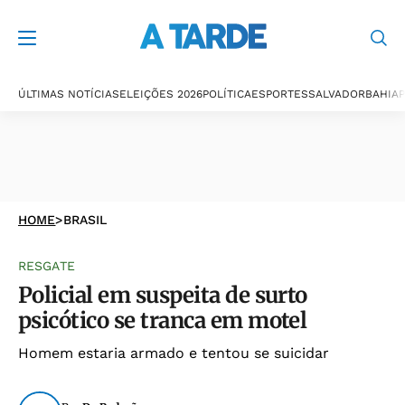
ÚLTIMAS NOTÍCIAS
ELEIÇÕES 2026
POLÍTICA
ESPORTES
SALVADOR
BAHIA
P
HOME
>
BRASIL
RESGATE
Policial em suspeita de surto
psicótico se tranca em motel
Homem estaria armado e tentou se suicidar