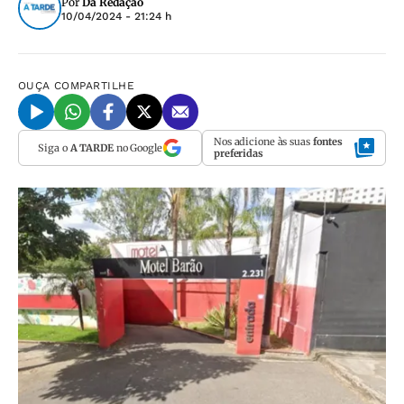
Por
Da Redação
10/04/2024 - 21:24 h
OUÇA
COMPARTILHE
Nos adicione às suas
fontes
Siga o
A TARDE
no Google
preferidas