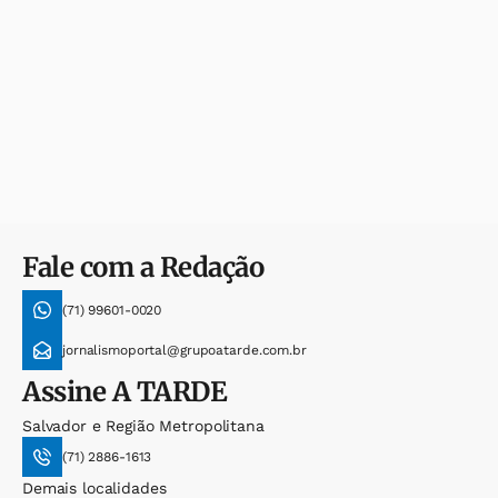
Fale com a Redação
(71) 99601-0020
jornalismoportal@grupoatarde.com.br
Assine
A TARDE
Salvador e Região Metropolitana
(71) 2886-1613
Demais localidades