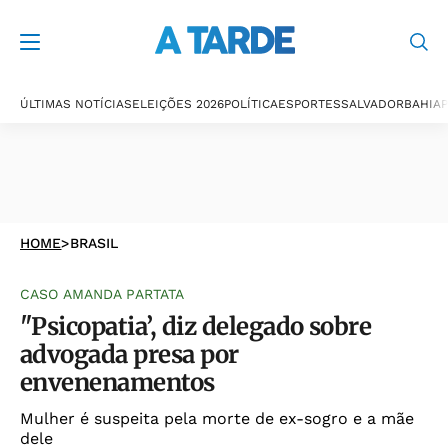
ÚLTIMAS NOTÍCIAS
ELEIÇÕES 2026
POLÍTICA
ESPORTES
SALVADOR
BAHIA
P
HOME
>
BRASIL
CASO AMANDA PARTATA
"Psicopatia’, diz delegado sobre
advogada presa por
envenenamentos
Mulher é suspeita pela morte de ex-sogro e a mãe
dele