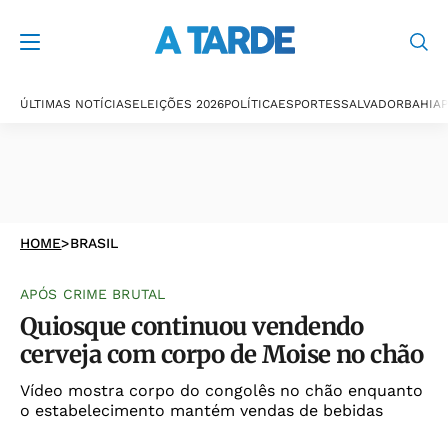
ÚLTIMAS NOTÍCIAS
ELEIÇÕES 2026
POLÍTICA
ESPORTES
SALVADOR
BAHIA
P
HOME
>
BRASIL
APÓS CRIME BRUTAL
Quiosque continuou vendendo
cerveja com corpo de Moise no chão
Vídeo mostra corpo do congolês no chão enquanto
o estabelecimento mantém vendas de bebidas