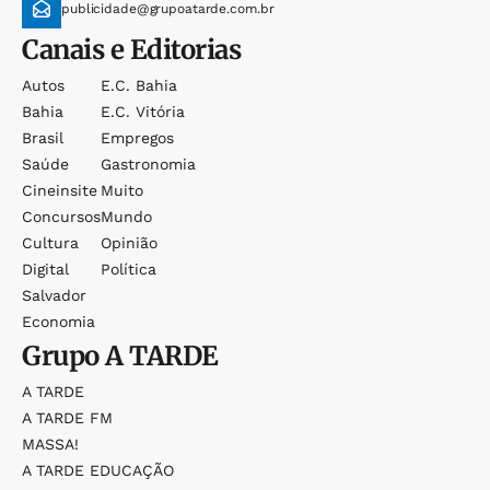
publicidade@grupoatarde.com.br
Canais e Editorias
Autos
E.c. Bahia
Bahia
E.c. Vitória
Brasil
Empregos
Saúde
Gastronomia
Cineinsite
Muito
Concursos
Mundo
Cultura
Opinião
Digital
Política
Salvador
Economia
Grupo
A TARDE
A TARDE
A TARDE FM
MASSA!
A TARDE EDUCAÇÃO