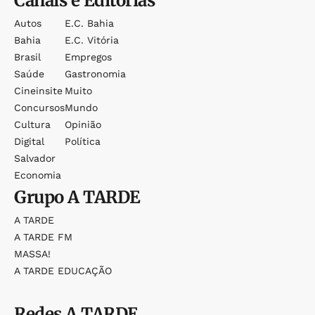
Canais e Editorias
Autos
E.c. Bahia
Bahia
E.c. Vitória
Brasil
Empregos
Saúde
Gastronomia
Cineinsite
Muito
Concursos
Mundo
Cultura
Opinião
Digital
Política
Salvador
Economia
Grupo
A TARDE
A TARDE
A TARDE FM
MASSA!
A TARDE EDUCAÇÃO
Redes
A TARDE