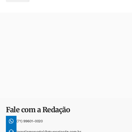
Fale com a Redação
(71) 99601-0020
jornalismoportal@grupoatarde.com.br