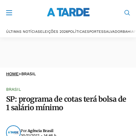
ÚLTIMAS NOTÍCIAS
ELEIÇÕES 2026
POLÍTICA
ESPORTES
SALVADOR
BAHIA
P
HOME
>
BRASIL
BRASIL
SP: programa de cotas terá bolsa de
1 salário mínimo
Por
Agência Brasil
30/11/2012 - 14:46 h