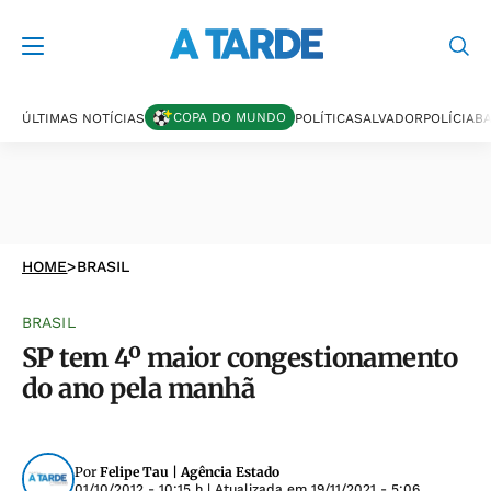
COPA DO MUNDO
ÚLTIMAS NOTÍCIAS
POLÍTICA
SALVADOR
POLÍCIA
BA
HOME
>
BRASIL
BRASIL
SP tem 4º maior congestionamento
do ano pela manhã
Por
Felipe Tau | Agência Estado
01/10/2012 - 10:15 h
| Atualizada em
19/11/2021 - 5:06