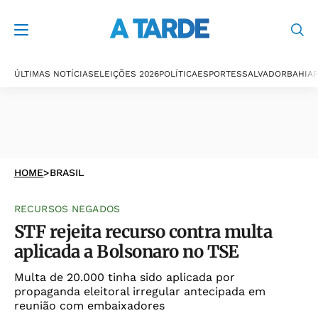
ÚLTIMAS NOTÍCIAS
ELEIÇÕES 2026
POLÍTICA
ESPORTES
SALVADOR
BAHIA
P
HOME
>
BRASIL
RECURSOS NEGADOS
STF rejeita recurso contra multa
aplicada a Bolsonaro no TSE
Multa de 20.000 tinha sido aplicada por
propaganda eleitoral irregular antecipada em
reunião com embaixadores