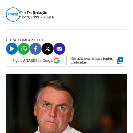
Por
Da Redação
12/10/2023 - 9:59 h
OUÇA
COMPARTILHE
Nos adicione às suas
fontes
Siga o
A TARDE
no Google
preferidas