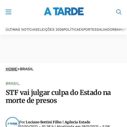
ÚLTIMAS NOTÍCIAS
ELEIÇÕES 2026
POLÍTICA
ESPORTES
SALVADOR
BAHIA
P
HOME
>
BRASIL
BRASIL
STF vai julgar culpa do Estado na
morte de presos
Por
Luciano Bottini Filho | Agência Estado
03/10/2012 - 10:38 h
| Atualizada em
19/11/2021 - 5:06