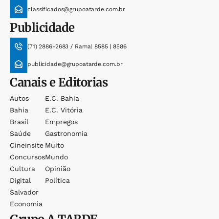
classificados@grupoatarde.com.br
Publicidade
(71) 2886-2683 / Ramal 8585 | 8586
publicidade@grupoatarde.com.br
Canais e Editorias
Autos
E.c. Bahia
Bahia
E.c. Vitória
Brasil
Empregos
Saúde
Gastronomia
Cineinsite
Muito
Concursos
Mundo
Cultura
Opinião
Digital
Política
Salvador
Economia