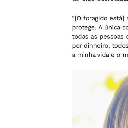
“[O foragido está
protege. A única c
todas as pessoas 
por dinheiro, tod
a minha vida e o m