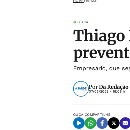
HOME
>
BRASIL
JUSTIÇA
Thiago 
prevent
Empresário, que seg
Por
Da Redação
07/03/2023 - 18:08 h
OUÇA
COMPARTILHE