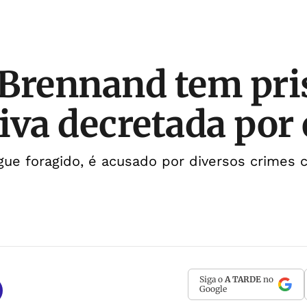
Brennand tem pri
iva decretada por
ue foragido, é acusado por diversos crimes 
Siga o
A TARDE
no
Google