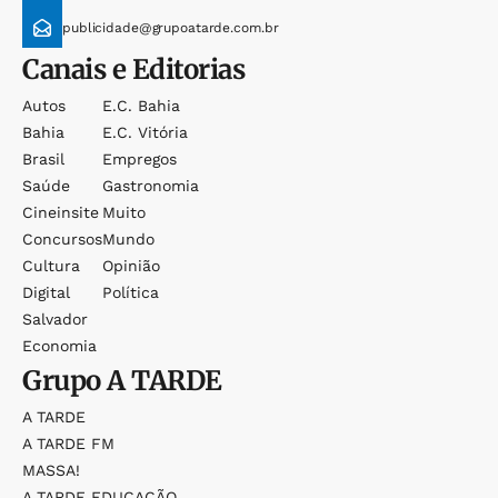
publicidade@grupoatarde.com.br
Canais e Editorias
Autos
E.c. Bahia
Bahia
E.c. Vitória
Brasil
Empregos
Saúde
Gastronomia
Cineinsite
Muito
Concursos
Mundo
Cultura
Opinião
Digital
Política
Salvador
Economia
Grupo
A TARDE
A TARDE
A TARDE FM
MASSA!
A TARDE EDUCAÇÃO