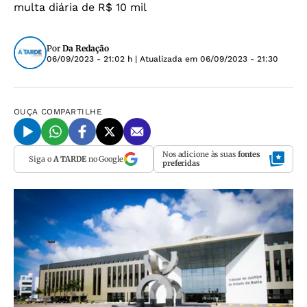
multa diária de R$ 10 mil
Por
Da Redação
06/09/2023 - 21:02 h
| Atualizada em
06/09/2023 - 21:30
OUÇA
COMPARTILHE
Nos adicione às suas
fontes
Siga o
A TARDE
no Google
preferidas