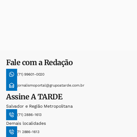
Fale com a Redação
(71) 99601-0020
jornalismoportal@grupoatarde.com.br
Assine
A TARDE
Salvador e Região Metropolitana
(71) 2886-1613
Demais localidades
71 2886-1613