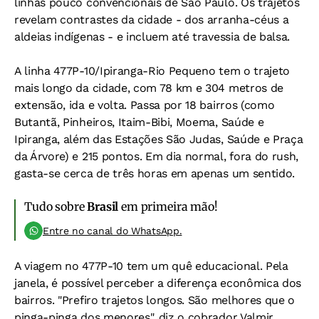
linhas pouco convencionais de São Paulo. Os trajetos
revelam contrastes da cidade - dos arranha-céus a
aldeias indígenas - e incluem até travessia de balsa.
A linha 477P-10/Ipiranga-Rio Pequeno tem o trajeto
mais longo da cidade, com 78 km e 304 metros de
extensão, ida e volta. Passa por 18 bairros (como
Butantã, Pinheiros, Itaim-Bibi, Moema, Saúde e
Ipiranga, além das Estações São Judas, Saúde e Praça
da Árvore) e 215 pontos. Em dia normal, fora do rush,
gasta-se cerca de três horas em apenas um sentido.
Tudo sobre
Brasil
em primeira mão!
Entre no canal do WhatsApp.
A viagem no 477P-10 tem um quê educacional. Pela
janela, é possível perceber a diferença econômica dos
bairros. "Prefiro trajetos longos. São melhores que o
pinga-pinga dos menores", diz o cobrador Valmir