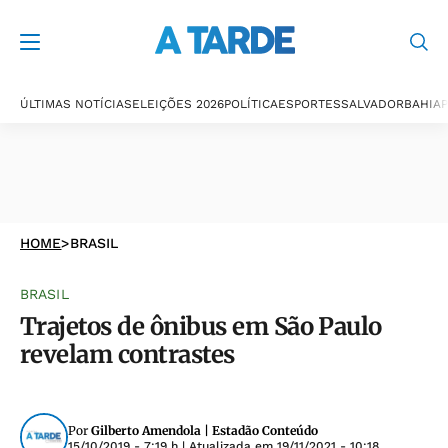
ÚLTIMAS NOTÍCIAS
ELEIÇÕES 2026
POLÍTICA
ESPORTES
SALVADOR
BAHIA
P
HOME
>
BRASIL
BRASIL
Trajetos de ônibus em São Paulo
revelam contrastes
Por
Gilberto Amendola | Estadão Conteúdo
15/10/2019 - 7:19 h
| Atualizada em
19/11/2021 - 10:18