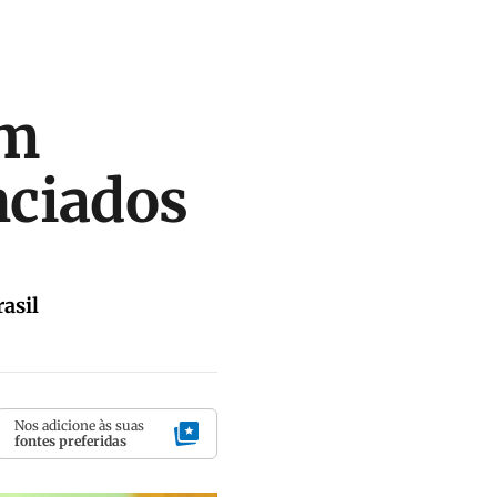
êm
nciados
rasil
Nos adicione às suas
fontes preferidas