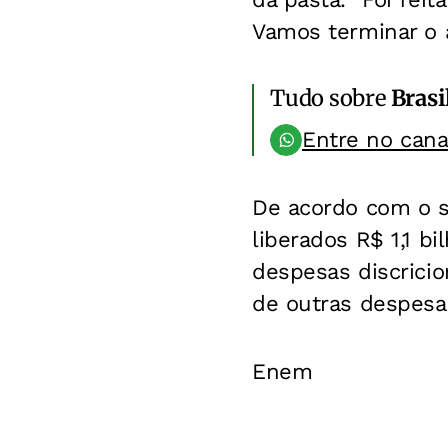
Vamos terminar o 
Tudo sobre
Brasi
Entre no can
De acordo com o se
liberados R$ 1,1 b
despesas discricio
de outras despesas
Enem