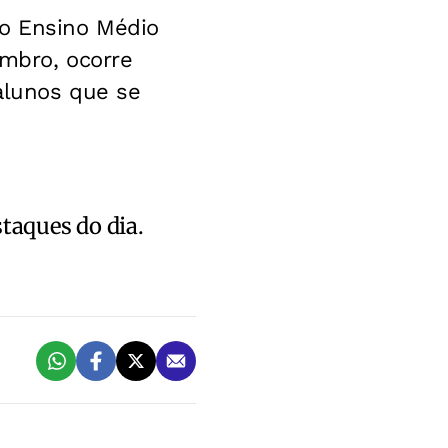
do Ensino Médio
embro, ocorre
alunos que se
staques do dia.