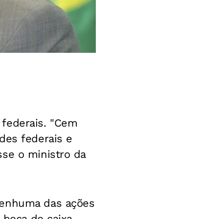
 federais. "Cem
des federais e
sse o ministro da
 nenhuma das ações
 boca do caixa.