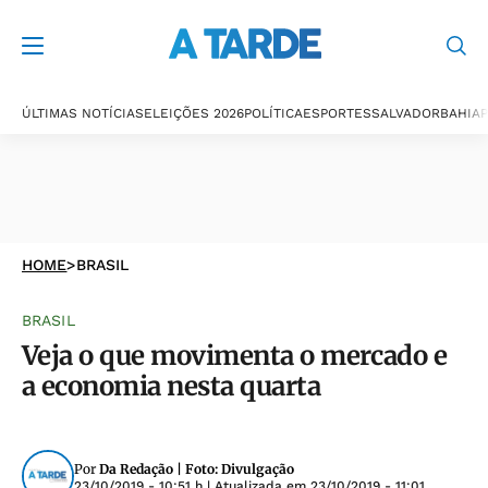
ÚLTIMAS NOTÍCIAS
ELEIÇÕES 2026
POLÍTICA
ESPORTES
SALVADOR
BAHIA
P
HOME
>
BRASIL
BRASIL
Veja o que movimenta o mercado e
a economia nesta quarta
Por
Da Redação | Foto: Divulgação
23/10/2019 - 10:51 h
| Atualizada em
23/10/2019 - 11:01