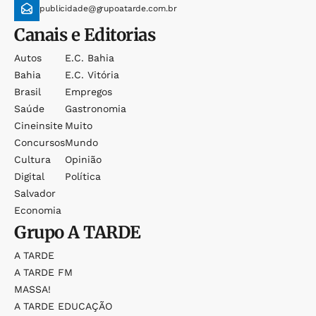
publicidade@grupoatarde.com.br
Canais e Editorias
Autos
E.c. Bahia
Bahia
E.c. Vitória
Brasil
Empregos
Saúde
Gastronomia
Cineinsite
Muito
Concursos
Mundo
Cultura
Opinião
Digital
Política
Salvador
Economia
Grupo
A TARDE
A TARDE
A TARDE FM
MASSA!
A TARDE EDUCAÇÃO