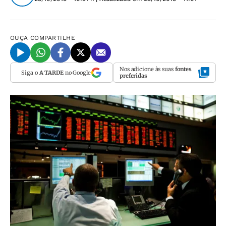
OUÇA
COMPARTILHE
Nos adicione às suas
fontes
Siga o
A TARDE
no Google
preferidas