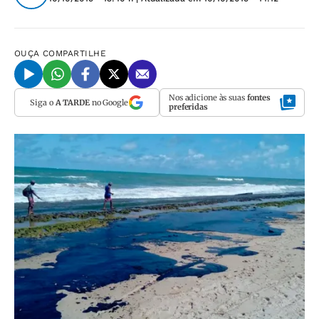
OUÇA
COMPARTILHE
Nos adicione às suas
fontes
Siga o
A TARDE
no Google
preferidas