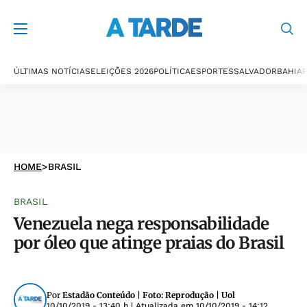
ÚLTIMAS NOTÍCIAS
ELEIÇÕES 2026
POLÍTICA
ESPORTES
SALVADOR
BAHIA
P
HOME
>
BRASIL
BRASIL
Venezuela nega responsabilidade
por óleo que atinge praias do Brasil
Por
Estadão Conteúdo | Foto: Reprodução | Uol
10/10/2019 - 13:40 h
| Atualizada em
10/10/2019 - 14:12