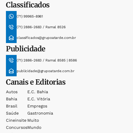
Classificados
(71) 99965-8961
(71) 2886-2683 / Ramal 8526
classificados@grupoatarde.com.br
Publicidade
(71) 2886-2683 / Ramal 8585 | 8586
publicidade@grupoatarde.com.br
Canais e Editorias
Autos
E.c. Bahia
Bahia
E.c. Vitória
Brasil
Empregos
Saúde
Gastronomia
Cineinsite
Muito
Concursos
Mundo