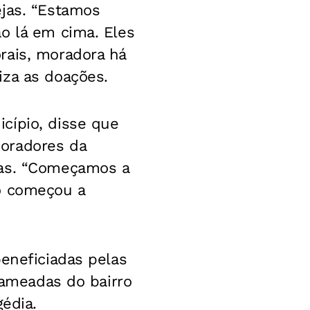
ejas. “Estamos
o lá em cima. Eles
rais, moradora há
iza as doações.
cípio, disse que
oradores da
vas. “Começamos a
do começou a
beneficiadas pelas
nlameadas do bairro
gédia.