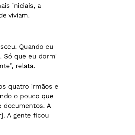
s iniciais, a
de viviam.
esceu. Quando eu
o. Só que eu dormi
te”, relata.
os quatro irmãos e
ando o pouco que
e documentos. A
]. A gente ficou