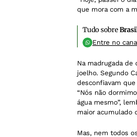
que mora com a mu
Tudo sobre
Brasi
Entre no can
Na madrugada de d
joelho. Segundo Ca
desconfiavam que 
“Nós não dormimos
água mesmo”, lemb
maior acumulado da
Mas, nem todos os