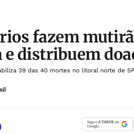
rios fazem mutirã
 e distribuem doa
biliza 39 das 40 mortes no litoral norte de S
sil
Siga o
A TARDE
no
Google