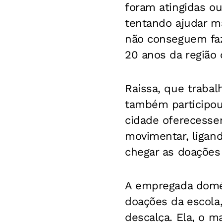
foram atingidas o
tentando ajudar ma
não conseguem faz
20 anos da região
Raíssa, que traba
também participou
cidade oferecesse
movimentar, ligan
chegar as doações 
A empregada domést
doações da escola,
descalça. Ela, o m