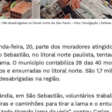
 766 desabrigadas no litoral norte de São Paulo - Foto: Divulgação | Defesa 
da-feira, 20, parte dos moradores atingid
Sebastião, no litoral norte paulista, tent
ama. O município contabiliza 39 das 40 mo
s e enxurradas no litoral norte. São 1,7 mi
desabrigadas na região.
ândia, em São Sebastião, voluntários trab
ras e caminhões para tirar a lama e o entu
a todo tirando lama da viela”, contou Carlos