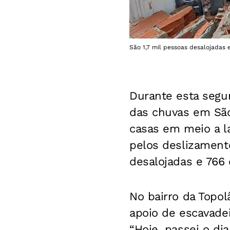
São 1,7 mil pessoas desalojadas e
Durante esta segun
das chuvas em São 
casas em meio a l
pelos deslizamento
desalojadas e 766 
No bairro da Topol
apoio de escavadei
“Hoje, passei o di