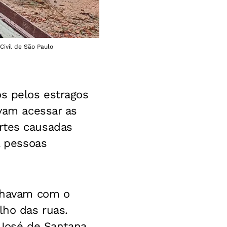
Civil de São Paulo
os pelos estragos
avam acessar as
rtes causadas
l pessoas
alhavam com o
lho das ruas.
 José de Santana,