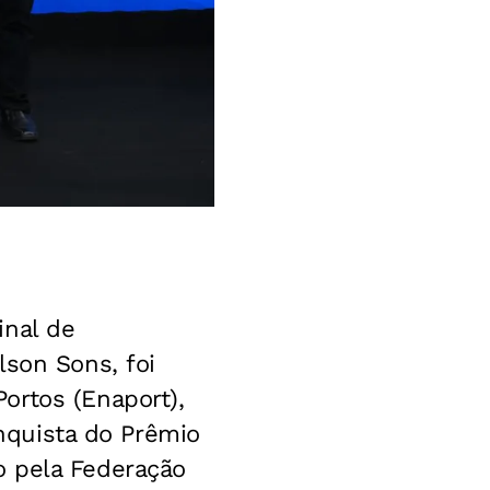
inal de
lson Sons, foi
ortos (Enaport),
onquista do Prêmio
o pela Federação