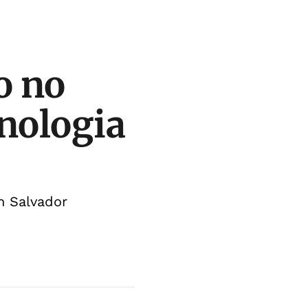
o no
cnologia
n Salvador