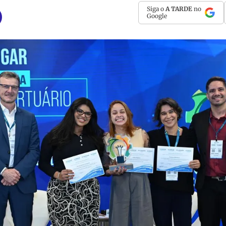
Siga o
A TARDE
no
Google