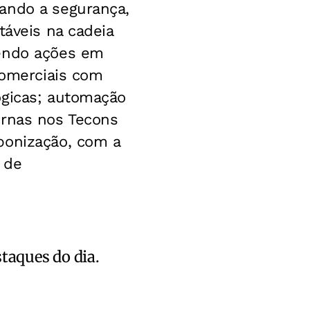
ando a segurança,
táveis na cadeia
vendo ações em
comerciais com
ógicas; automação
ernas nos Tecons
bonização, com a
 de
staques do dia.