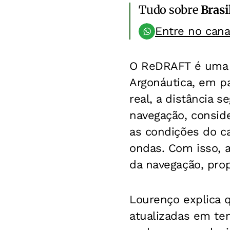
Tudo sobre
Brasi
Entre no can
O ReDRAFT é uma t
Argonáutica, em p
real, a distância 
navegação, consid
as condições do ca
ondas. Com isso, a
da navegação, pro
Lourenço explica q
atualizadas em te