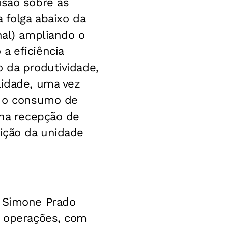
isão sobre as
 folga abaixo da
nal) ampliando o
a eficiência
o da produtividade,
lidade, uma vez
ir o consumo de
 na recepção de
sição da unidade
, Simone Prado
s operações, com