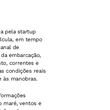
a pela startup
alcula, em tempo
canal de
s da embarcação,
to, correntes e
as condições reais
de às manobras.
nformações
o maré, ventos e