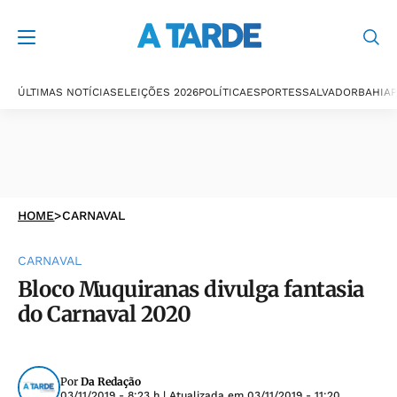
ÚLTIMAS NOTÍCIAS
ELEIÇÕES 2026
POLÍTICA
ESPORTES
SALVADOR
BAHIA
P
HOME
>
CARNAVAL
CARNAVAL
Bloco Muquiranas divulga fantasia
do Carnaval 2020
Por
Da Redação
03/11/2019 - 8:23 h
| Atualizada em
03/11/2019 - 11:20