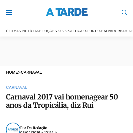
ÚLTIMAS NOTÍCIAS
ELEIÇÕES 2026
POLÍTICA
ESPORTES
SALVADOR
BAHIA
P
HOME
>
CARNAVAL
CARNAVAL
Carnaval 2017 vai homenagear 50
anos da Tropicália, diz Rui
Por
Da Redação
08/02/2016 - 10:55 h