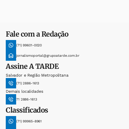
Fale com a Redação
(71) 99601-0020
jornalismoportal@grupoatarde.com.br
Assine
A TARDE
Salvador e Região Metropolitana
(71) 2886-1613
Demais localidades
71 2886-1613
Classificados
(71) 99965-8961