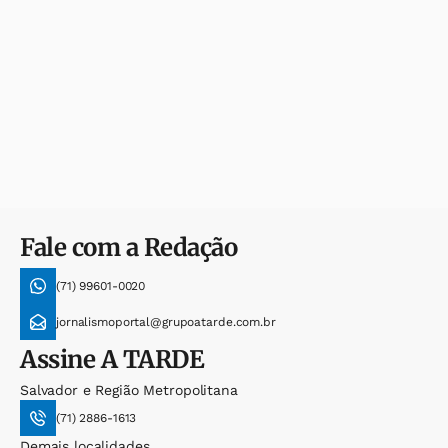
Fale com a Redação
(71) 99601-0020
jornalismoportal@grupoatarde.com.br
Assine
A TARDE
Salvador e Região Metropolitana
(71) 2886-1613
Demais localidades