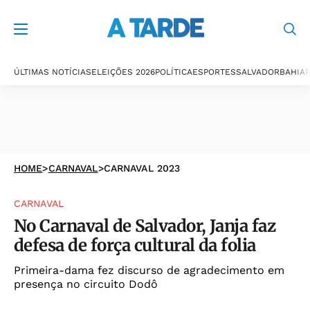
ÚLTIMAS NOTÍCIAS
ELEIÇÕES 2026
POLÍTICA
ESPORTES
SALVADOR
BAHIA
P
HOME
>
CARNAVAL
>
CARNAVAL 2023
CARNAVAL
No Carnaval de Salvador, Janja faz
defesa de força cultural da folia
Primeira-dama fez discurso de agradecimento em
presença no circuito Dodô